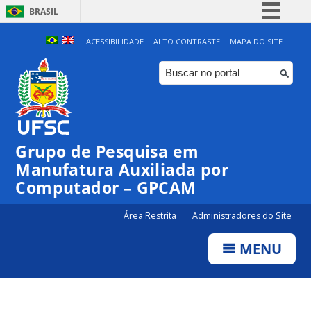
BRASIL
Simplifique!
ACESSIBILIDADE
ALTO CONTRASTE
MAPA DO SITE
Comunica BR
Participe
Acesso à informação
Legislação
Grupo de Pesquisa em
Canais
Manufatura Auxiliada por
Computador – GPCAM
Área Restrita
Administradores do Site
MENU