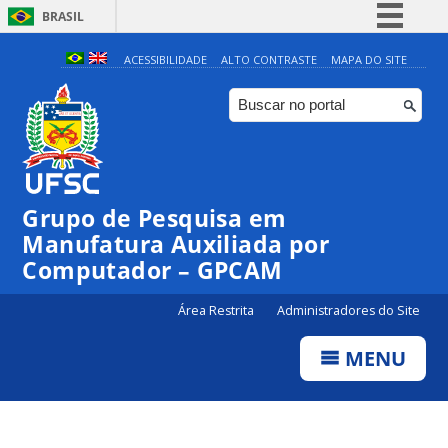
BRASIL
Simplifique!
ACESSIBILIDADE
ALTO CONTRASTE
MAPA DO SITE
Comunica BR
Participe
Acesso à informação
Legislação
Grupo de Pesquisa em
Canais
Manufatura Auxiliada por
Computador – GPCAM
Área Restrita
Administradores do Site
MENU