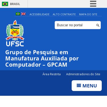
BRASIL
Simplifique!
ACESSIBILIDADE
ALTO CONTRASTE
MAPA DO SITE
Comunica BR
Participe
Acesso à informação
Legislação
Grupo de Pesquisa em
Canais
Manufatura Auxiliada por
Computador – GPCAM
Área Restrita
Administradores do Site
MENU