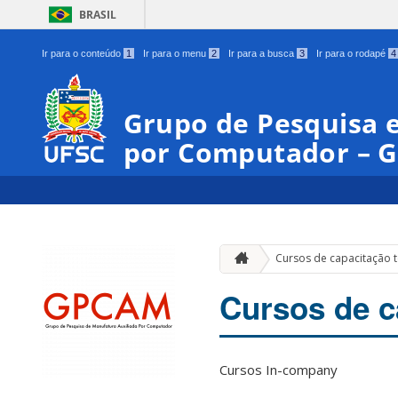
BRASIL
Ir para o conteúdo
1
Ir para o menu
2
Ir para a busca
3
Ir para o rodapé
4
Grupo de Pesquisa 
por Computador – 
Cursos de capacitação 
Cursos de c
Cursos In-company