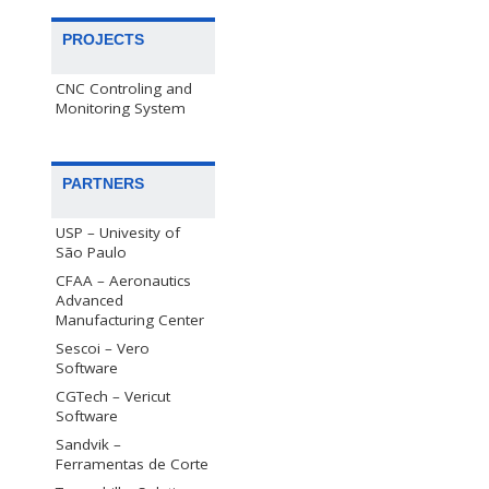
PROJECTS
CNC Controling and
Monitoring System
PARTNERS
USP – Univesity of
São Paulo
CFAA – Aeronautics
Advanced
Manufacturing Center
Sescoi – Vero
Software
CGTech – Vericut
Software
Sandvik –
Ferramentas de Corte