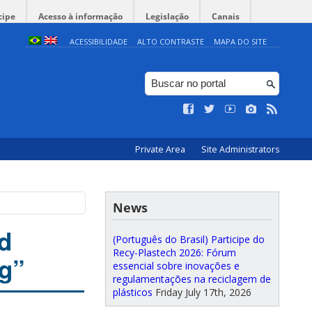
cipe
Acesso à informação
Legislação
Canais
ACESSIBILIDADE
ALTO CONTRASTE
MAPA DO SITE
Private Area
Site Administrators
News
d
(Português do Brasil) Participe do
Recy-Plastech 2026: Fórum
ng”
essencial sobre inovações e
regulamentações na reciclagem de
plásticos
Friday July 17th, 2026