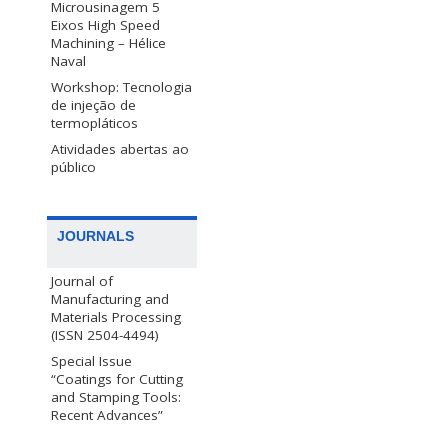
Microusinagem 5
Eixos High Speed
Machining – Hélice
Naval
Workshop: Tecnologia
de injeção de
termopláticos
Atividades abertas ao
público
JOURNALS
Journal of
Manufacturing and
Materials Processing
(ISSN 2504-4494)
Special Issue
“Coatings for Cutting
and Stamping Tools:
Recent Advances”