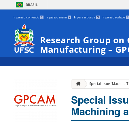
BRASIL
Ir para o conteúdo
1
Ir para o menu
2
Ir para a busca
3
Ir para o rodapé
4
Research Group on
Manufacturing – G
Special Issue “Machine 
Special Iss
Machining a