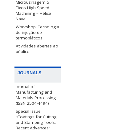
Microusinagem 5
Eixos High Speed
Machining – Hélice
Naval
Workshop: Tecnologia
de injeção de
termopláticos
Atividades abertas ao
público
JOURNALS
Journal of
Manufacturing and
Materials Processing
(ISSN 2504-4494)
Special Issue
“Coatings for Cutting
and Stamping Tools:
Recent Advances”