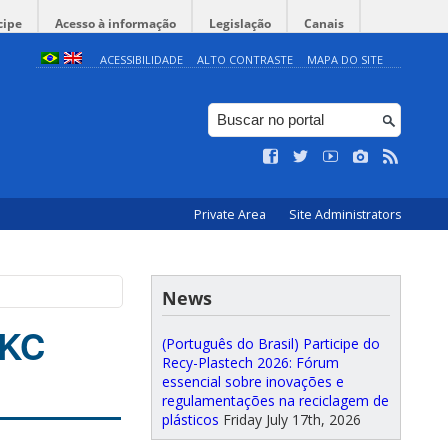
cipe
Acesso à informação
Legislação
Canais
ACESSIBILIDADE
ALTO CONTRASTE
MAPA DO SITE
Private Area
Site Administrators
News
 KC
(Português do Brasil) Participe do
Recy-Plastech 2026: Fórum
essencial sobre inovações e
regulamentações na reciclagem de
plásticos
Friday July 17th, 2026