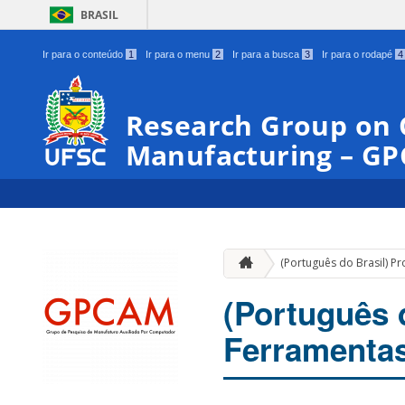
BRASIL
Ir para o conteúdo
1
Ir para o menu
2
Ir para a busca
3
Ir para o rodapé
4
Research Group on
Manufacturing – G
(Português do Brasil) P
(Português 
Ferramenta