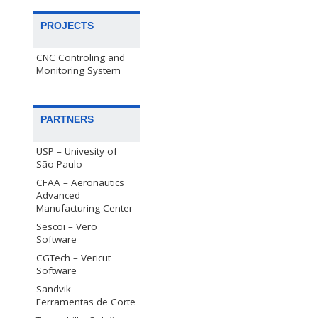
PROJECTS
CNC Controling and
Monitoring System
PARTNERS
USP – Univesity of
São Paulo
CFAA – Aeronautics
Advanced
Manufacturing Center
Sescoi – Vero
Software
CGTech – Vericut
Software
Sandvik –
Ferramentas de Corte