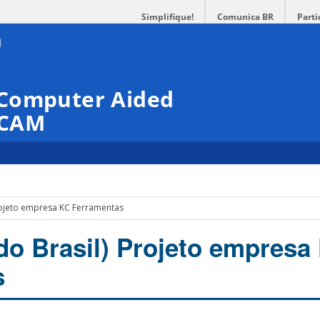
Simplifique!
Comunica BR
Parti
 Computer Aided
PCAM
rojeto empresa KC Ferramentas
do Brasil) Projeto empresa
s