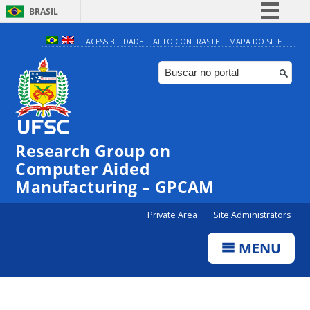
BRASIL
Simplifique!
ACESSIBILIDADE
ALTO CONTRASTE
MAPA DO SITE
Comunica BR
Participe
Acesso à informação
Legislação
Research Group on
Canais
Computer Aided
Manufacturing – GPCAM
Private Area
Site Administrators
MENU