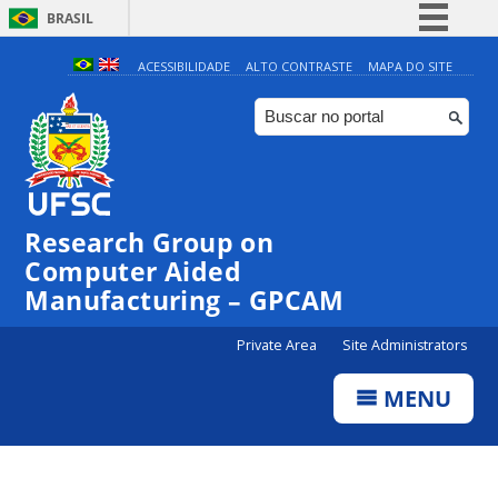
BRASIL
Simplifique!
ACESSIBILIDADE
ALTO CONTRASTE
MAPA DO SITE
Comunica BR
Participe
Acesso à informação
Legislação
Research Group on
Canais
Computer Aided
Manufacturing – GPCAM
Private Area
Site Administrators
MENU