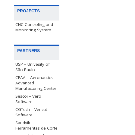
PROJECTS
CNC Controling and
Monitoring System
PARTNERS
USP – Univesity of
São Paulo
CFAA – Aeronautics
Advanced
Manufacturing Center
Sescoi – Vero
Software
CGTech – Vericut
Software
Sandvik –
Ferramentas de Corte