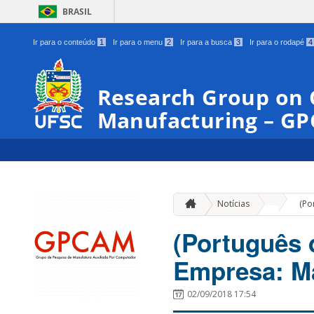
BRASIL
Ir para o conteúdo
1
Ir para o menu
2
Ir para a busca
3
Ir para o rodapé
4
Research Group on
Manufacturing – G
»
Notícias
(Po
(Português 
Empresa: M
02/09/2018 17:54