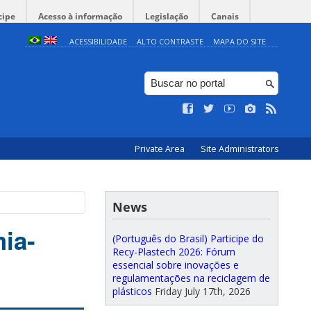
cipe
Acesso à informação
Legislação
Canais
ACESSIBILIDADE
ALTO CONTRASTE
MAPA DO SITE
Private Area
Site Administrators
News
ia-
(Português do Brasil) Participe do
Recy-Plastech 2026: Fórum
essencial sobre inovações e
regulamentações na reciclagem de
plásticos
Friday July 17th, 2026