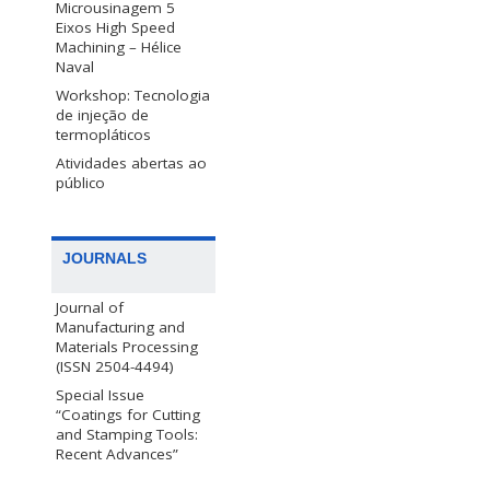
Microusinagem 5
Eixos High Speed
Machining – Hélice
Naval
Workshop: Tecnologia
de injeção de
termopláticos
Atividades abertas ao
público
JOURNALS
Journal of
Manufacturing and
Materials Processing
(ISSN 2504-4494)
Special Issue
“Coatings for Cutting
and Stamping Tools:
Recent Advances”